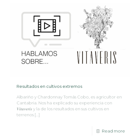
Resultados en cultivos extremos
Albariño y Chardonnay Tomás Cobo, es agricultor en
Cantabria. Nos ha explicado su experiencia con
𝑽𝒊𝒕𝒂𝒗𝒆𝒓𝒊𝒔 y la de los resultados en sus cultivos en
terrenos
[…]
Read more