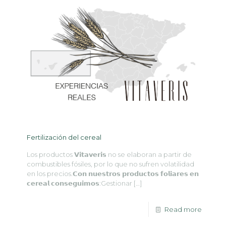
Fertilización del cereal
Los productos 𝗩𝗶𝘁𝗮𝘃𝗲𝗿𝗶𝘀 no se elaboran a partir de
combustibles fósiles, por lo que no sufren volatilidad
en los precios.𝗖𝗼𝗻 𝗻𝘂𝗲𝘀𝘁𝗿𝗼𝘀 𝗽𝗿𝗼𝗱𝘂𝗰𝘁𝗼𝘀 𝗳𝗼𝗹𝗶𝗮𝗿𝗲𝘀 𝗲𝗻
𝗰𝗲𝗿𝗲𝗮𝗹 𝗰𝗼𝗻𝘀𝗲𝗴𝘂𝗶𝗺𝗼𝘀:Gestionar
[…]
Read more