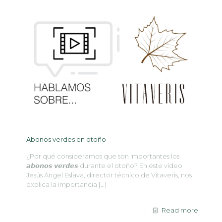
Abonos verdes en otoño
¿Por qué consideramos que son importantes los
𝙖𝙗𝙤𝙣𝙤𝙨 𝙫𝙚𝙧𝙙𝙚𝙨 durante el otoño? En este vídeo
Jesús Ángel Eslava, director técnico de Vitaveris, nos
explica la importancia
[…]
Read more