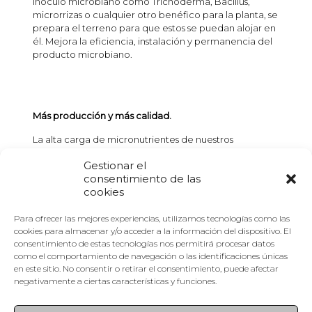
inóculo microbiano como Trichoderma, Bacillus,
microrrizas o cualquier otro benéfico para la planta, se
prepara el terreno para que estos se puedan alojar en
él. Mejora la eficiencia, instalación y permanencia del
producto microbiano.
Más producción y más calidad.
La alta carga de micronutrientes de nuestros
productos y su alta asimilabilidad hace que se consigan
Gestionar el
mayores calibres, más color, más sabor, más tiempo de
consentimiento de las
almacenamiento, mayor carga mineral y vitamínica.
cookies
Menor incidencia de plagas.
Para ofrecer las mejores experiencias, utilizamos tecnologías como las
El equilibrio nutricional en la planta que se consigue
cookies para almacenar y/o acceder a la información del dispositivo. El
con nuestros productos, facilita mantener la salud y ser
consentimiento de estas tecnologías nos permitirá procesar datos
más resistente a cualquier tipo de plaga.
como el comportamiento de navegación o las identificaciones únicas
en este sitio. No consentir o retirar el consentimiento, puede afectar
Resistencia adversidades climáticas.
negativamente a ciertas características y funciones.
Resistencia ante situaciones climáticas extremas por